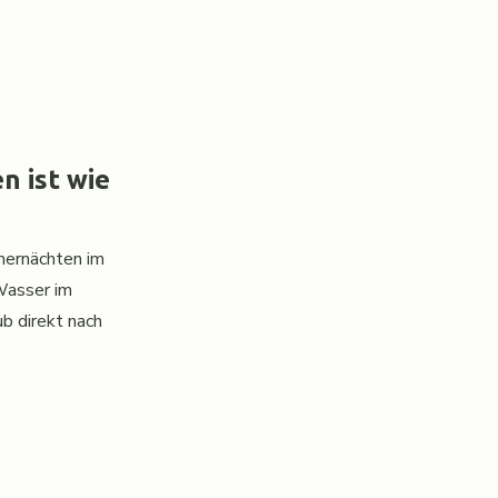
 ist wie
mernächten im
 Wasser im
ub direkt nach