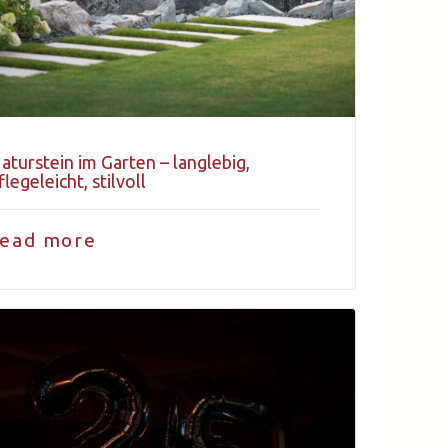
aturstein im Garten – langlebig,
flegeleicht, stilvoll
read more