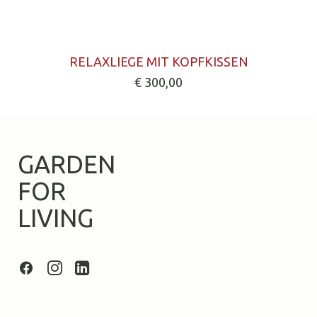
Dieses
AUSFÜHRUNG WÄHLEN
Produkt
RELAXLIEGE MIT KOPFKISSEN
weist
€
300,00
mehrere
Varianten
auf.
Die
Optionen
GARDEN
können
auf
FOR
der
Produktseite
LIVING
gewählt
werden