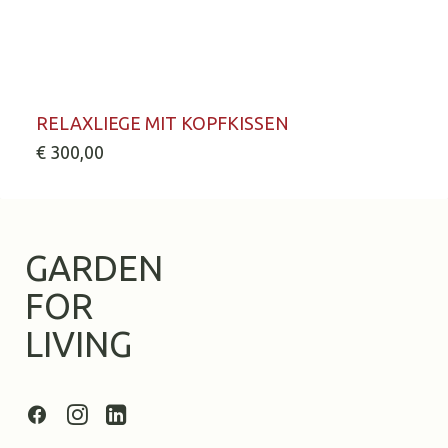
Dieses
AUSFÜHRUNG WÄHLEN
Produkt
RELAXLIEGE MIT KOPFKISSEN
weist
€
300,00
mehrere
Varianten
auf.
Die
Optionen
GARDEN
können
auf
FOR
der
Produktseite
LIVING
gewählt
werden