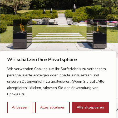
Wir schätzen Ihre Privatsphäre
Wir verwenden Cookies, um Ihr Surferlebnis zu verbessern,
Stilvoll entspannen im Grünen
personalisierte Anzeigen oder Inhalte einzusetzen und
unseren Datenverkehr zu analysieren. Wenn Sie auf „Alle
read more
akzeptieren" klicken, stimmen Sie der Anwendung von
Cookies zu.
Anpassen
Alles ablehnen
Alle akzeptieren
1
2
3
…
10