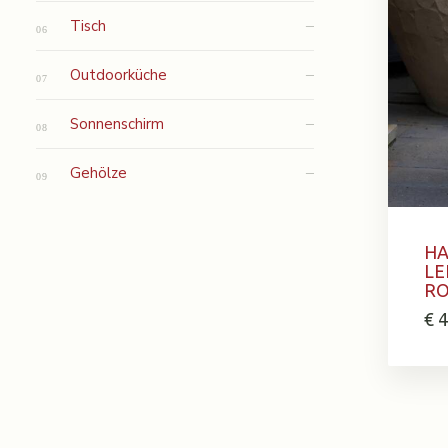
Tisch
Outdoorküche
Sonnenschirm
Gehölze
HA
LE
RO
€
4